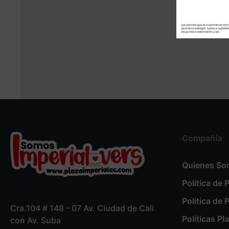
Compañía
Quienes S
Política de 
Política de 
Cra.104 # 148 - 07 Av. Ciudad de Cali
Políticas Pl
con Av. Suba