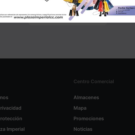
¡SALE en GMO!
Centro Comercial
omos
Almacenes
Privacidad
Mapa
Protección
Promociones
aza Imperial
Noticias