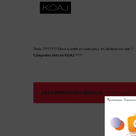
Tenis ???????? Eleva tu estilo en cada paso. it’s all about the vibe ?
Cómpralos solo en KOAJ
????
ESTA PROMOCIÓN VENCE EL:
31 DE Mayo, 