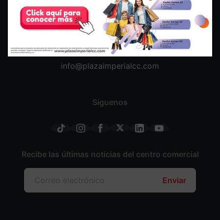
Cra.104 # 148 - 07 Av. Ciudad de Cali con Av. Suba
info@plazaimperialcc.com
Síguenos
Recibe las últimas noticias del centro comercial
Enviar