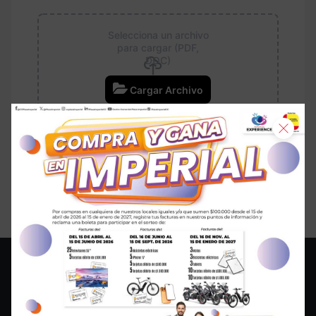
Selecciona un archivo
para cargar (PDF,
DOC)
Cargar Archivo
Acepto los
términos y condiciones
Enviar