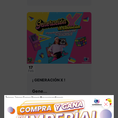
17
Feb
¡ GENERACIÓN X !
Gene...