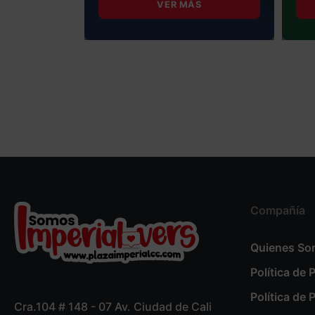
S
VER MÁS
Compañía
Quienes S
Política de 
Política de 
Cra.104 # 148 - 07 Av. Ciudad de Cali