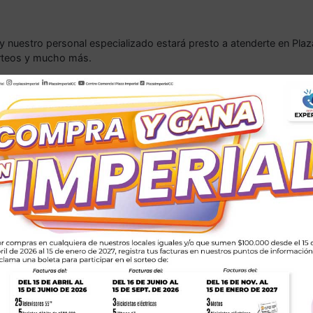
y nuestro personal especializado estará presto a atenderte en Plaz
orteos y mucho más.
imer piso frente al ascensor panorámico de 9:00 a.m. a 9:0
gundo piso frente a los restaurantes mantel de Plaza Even
imer piso frente a Davivienda de 11:00 a.m. a 8:00 p.m.