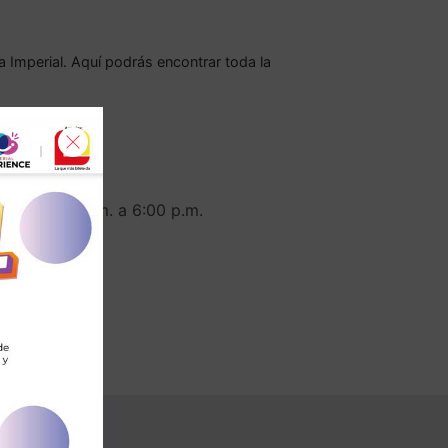
a Imperial. Aquí podrás encontrar toda la
0 p.m.
tos de 12:00 m. a 6:00 p.m.