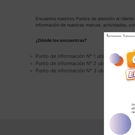
Encuentra nuestros Puntos de atención al cliente 
información de nuestras marcas, actividades, s
¿Dónde los encuentras?
Punto de información N° 1 ubicado en el pr
Punto de información N° 2 ubicado en el se
Punto de información N° 3 ubicado en el pr