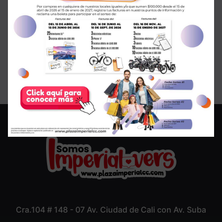
¡SALE en GMO!
Cra.104 # 148 - 07 Av. Ciudad de Cali con Av. Suba