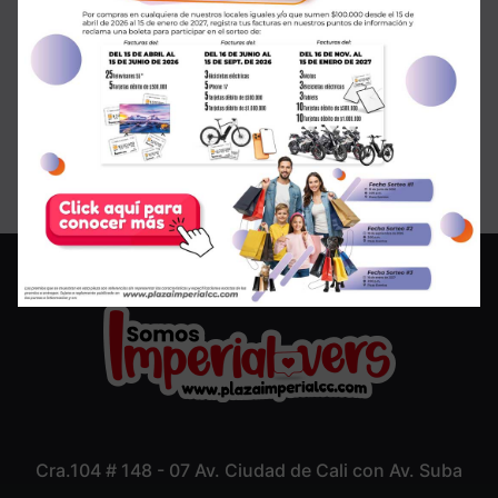
¡SALE en GMO!
Cra.104 # 148 - 07 Av. Ciudad de Cali con Av. Suba