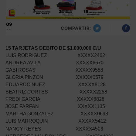
09
COMPARTIR:
Jul
15 TARJETAS DEBITO DE $1.000.000 C/U
LUIS RODRIGUEZ XXXXX2462
ANDREA AVILA XXXXX6670
GABI ROSAS XXXXX9558
GLORIA PINZON XXXXX0579
EDUARDO NUEZ XXXXX8128
BEATRIZ CORTES XXXXX2258
FREDI GARCIA XXXXX6828
JOSE FARFAN XXXXX1135
MARTHA GONZALEZ XXXXX0698
LUIS MARROQUIN XXXXX5412
NANCY REYES
XXXXX4503